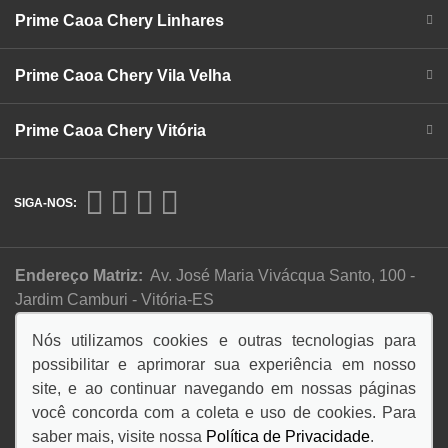
Prime Caoa Chery Linhares
Prime Caoa Chery Vila Velha
Prime Caoa Chery Vitória
SIGA-NOS:
Endereço Matriz:
Av. José Maria Vivácqua Santo, 100 -
Jardim Camburi - Vitória-ES
Nós utilizamos cookies e outras tecnologias para
possibilitar e aprimorar sua experiência em nosso
Desacelere, seu bem maior é a vida.
site, e ao continuar navegando em nossas páginas
você concorda com a coleta e uso de cookies. Para
saber mais, visite nossa
Política de Privacidade
.