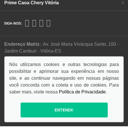
Prime Caoa Chery Vitória
SIGA-NOS:
Endereço Matriz:
Av. José Maria Vivácqua Santo, 100 -
Jardim Camburi - Vitória-ES
Nós utilizamos cookies e outras tecnologias para
possibilitar e aprimorar sua experiência em nosso
Desacelere, seu bem maior é a vida.
site, e ao continuar navegando em nossas páginas
você concorda com a coleta e uso de cookies. Para
saber mais, visite nossa
Política de Privacidade
.
© Copyright 2026
AutoForce - Todos os direitos reservados.
ENTENDI!
Política de privacidade
.